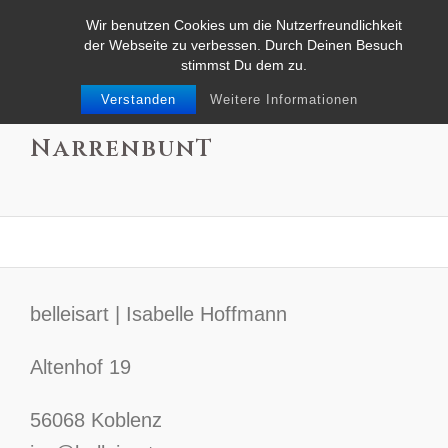
Wir benutzen Cookies um die Nutzerfreundlichkeit
der Webseite zu verbessen. Durch Deinen Besuch
stimmst Du dem zu.
Verstanden
Weitere Informationen
Dörthe Dutt –
NarrenbunT
belleisart | Isabelle Hoffmann
Altenhof 19
56068 Koblenz