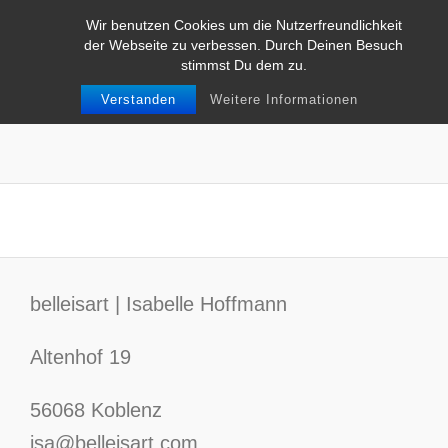
Wir benutzen Cookies um die Nutzerfreundlichkeit
der Webseite zu verbessen. Durch Deinen Besuch
stimmst Du dem zu.
Verstanden
Weitere Informationen
Eventphtograph
belleisart | Isabelle Hoffmann
Altenhof 19
56068 Koblenz
isa@belleisart.com