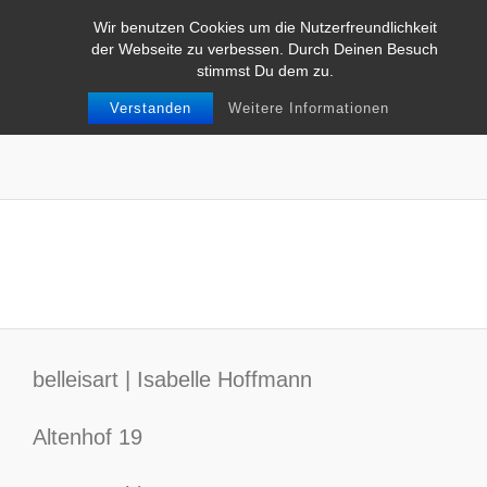
Wir benutzen Cookies um die Nutzerfreundlichkeit
der Webseite zu verbessen. Durch Deinen Besuch
stimmst Du dem zu.
Verstanden
Weitere Informationen
HochzeitsReportage
belleisart | Isabelle Hoffmann
Altenhof 19