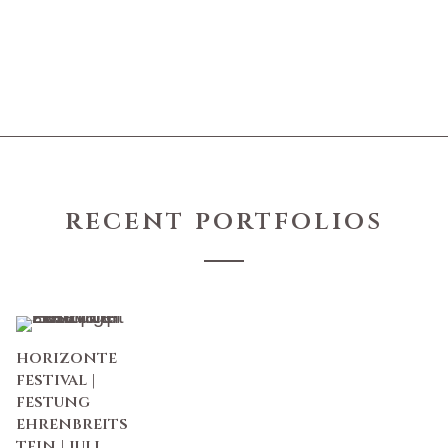
recent portfolios
horizonte
festival |
festung
ehrenbreits
tein | juli