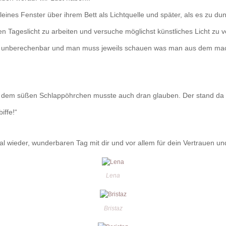
leines Fenster über ihrem Bett als Lichtquelle und später, als es zu du
nen Tageslicht zu arbeiten und versuche möglichst künstliches Licht zu
uch unberechenbar und man muss jeweils schauen was man aus dem mach
t dem süßen Schlappöhrchen musste auch dran glauben. Der stand da 
iffe!“
l wieder, wunderbaren Tag mit dir und vor allem für dein Vertrauen un
Lena
Bristaz